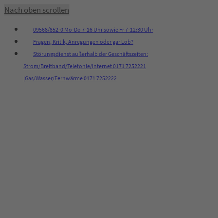
Nach oben scrollen
09568/852-0 Mo-Do 7-16 Uhr sowie Fr 7-12:30 Uhr
Fragen, Kritik, Anregungen oder gar Lob?
Störungsdienst außerhalb der Geschäftszeiten:
Strom/Breitband/Telefonie/Internet 0171 7252221
|Gas/Wasser/Fernwärme 0171 7252222