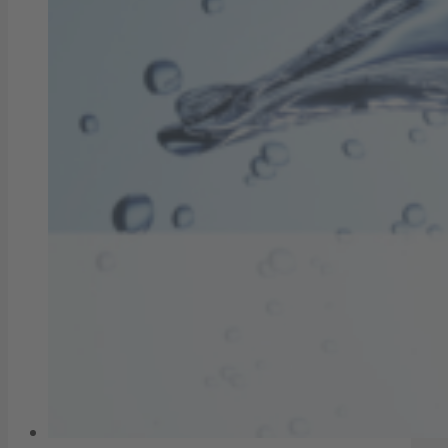
Hausanschluss
Versorgungsgebiet Strom
Kundenportal Netz
Erneuerbare Energien (EEG)