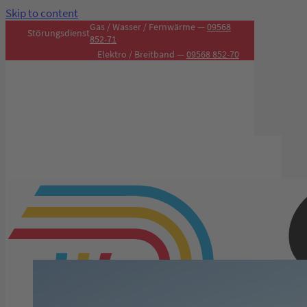
Skip to content
Gas / Wasser / Fernwärme —
09568
Störungsdienst
852-71
Elektro / Breitband —
09568 852-70