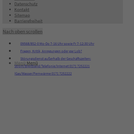
Datenschutz
Kontakt
Sitemap
Barrierefreiheit
Kontakt
Nach oben scrollen
09568/852-0 Mo-Do 7-16 Uhr sowie Fr 7-12:30 Uhr
Fragen, Kritik, Anregungen oder gar Lob?
Störungsdienst außerhalb der Geschäftszeiten:
Menü
Menü
Strom/Breitband/Telefonie/Internet 0171 7252221
|Gas/Wasser/Fernwärme 0171 7252222