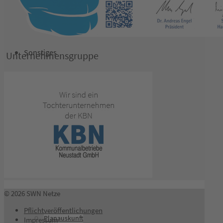
Sonstiges
Unternehmensgruppe
Geschäftsberichte
Pflichtveröffentlichungen
© 2026 SWN Netze
Pflichtveröffentlichungen
Planauskunft
Impressum