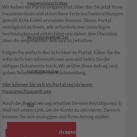
Hausanschluss Erdgas
Wir haben ein Portal eingerichtet, über das Sie jetzt Ihren
Hausanschluss und steuerbare Verbrauchseinrichtungen
gemäß §14a EnWG anmelden können. Dieses Portal
ermöglicht es Ihnen, alle erforderlichen Unterlagen
hochzuladen und unterstützt uns dabei, den Überblick
Versorgungsgebiet Gas
über die eingehenden Anträge zu behalten.
Du bist hier:
Startseite
1
/
Netzanschlussportal
Folgen Sie einfach den Schritten im Portal, füllen Sie die
erforderlichen Informationen aus und laden Sie die
nötigen Dokumente hoch. Wir prüfen Ihren Antrag und
Installateure Gas
geben Ihnen zeitnah eine Rückmeldung.
Hier können Sie sich im Portal registrieren:
Hausanschlussanfrage
Nach der Registrierung erhalten Sie eine Bestätigungs-E-
FAQ
Mail mit einem Link, um Ihr Konto zu aktivieren. Danach
können Sie sich einloggen und Ihren Antrag stellen.
Hausanschluss beantragen