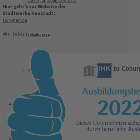
Versorgungsgebiet Wasser
Hier geht’s zur Website der
Stadtwerke Neustadt:
swn-nec.de
Wir bilden aus
Löschwasser
Installateure Wasser
Breitband
Netzanschlussportal