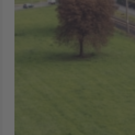
Hausanschluss
Versorgungsgebiet Strom
Kundenportal Netz
Erneuerbare Energien (EEG)