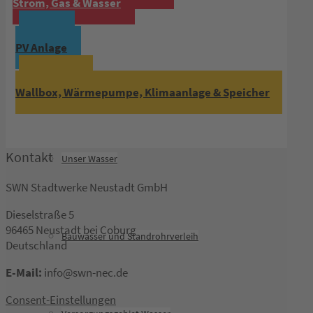
Strom, Gas & Wasser
Wasser
Anfrage
PV Anlage
Anmeldung
Hausanschluss Wasser
Wallbox, Wärmepumpe, Klimaanlage & Speicher
Kontakt
Unser Wasser
SWN Stadtwerke Neustadt GmbH
Dieselstraße 5
96465 Neustadt bei Coburg
Bauwasser und Standrohrverleih
Deutschland
E-Mail:
info@swn-nec.de
Consent-Einstellungen