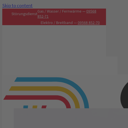
Skip to content
Gas / Wasser / Fernwärme —
09568
Störungsdienst
852-71
Elektro / Breitband —
09568 852-70